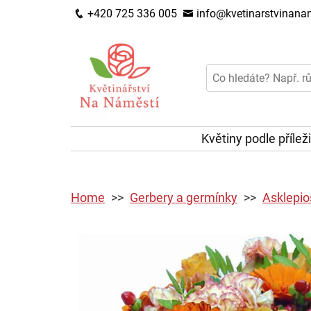
+420 725 336 005
info@kvetinarstvinanam
Květiny podle přílež
Home
Gerbery a germínky
Asklepio