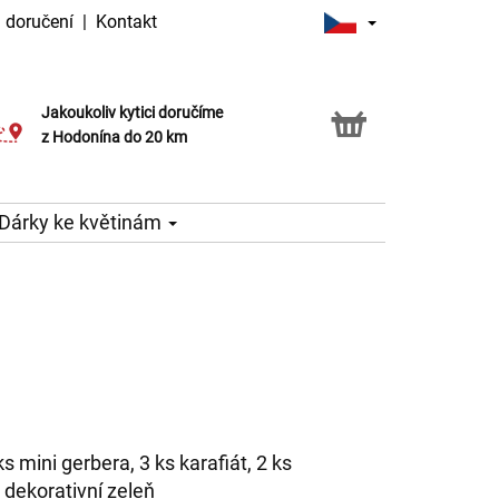
 doručení
|
Kontakt
Jakoukoliv kytici doručíme
Možnost vyzvednout v naší květince
z Hodonína do 20 km
Dárky ke květinám
ks mini gerbera, 3 ks karafiát, 2 ks
 dekorativní zeleň