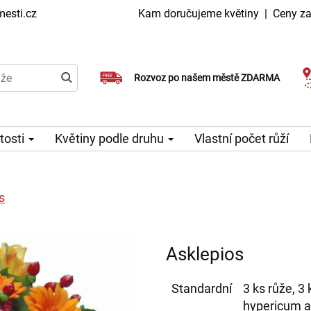
esti.cz
Kam doručujeme květiny
|
Ceny za
Doručujeme již v den objednávky
Rozvoz po našem městě ZDARMA
Možný výběr času a dne doručení
itosti
Květiny podle druhu
Vlastní počet růží
s
Asklepios
Standardní
3 ks růže, 3 
hypericum a