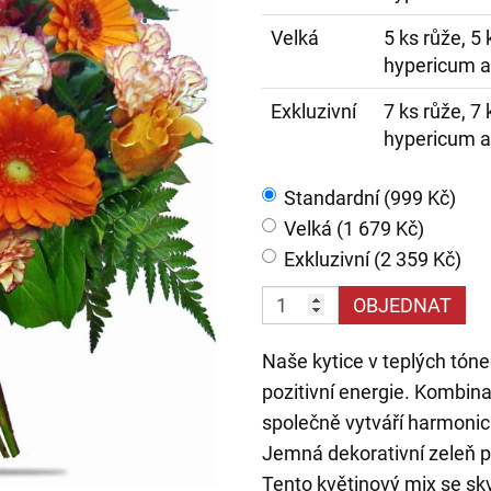
Velká
5 ks růže, 5 
hypericum a
Exkluzivní
7 ks růže, 7 
hypericum a
Standardní (999 Kč)
Velká (1 679 Kč)
Exkluzivní (2 359 Kč)
OBJEDNAT
Naše kytice v teplých tóne
pozitivní energie. Kombinac
společně vytváří harmonick
Jemná dekorativní zeleň p
Tento květinový mix se skv