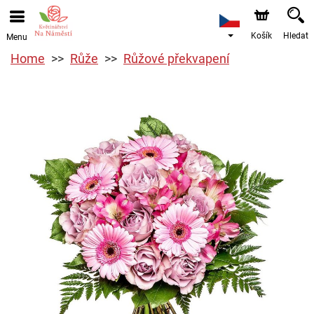
Košík
Hledat
Menu
Home
Růže
Růžové překvapení