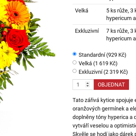
Velká
5 ks růže, 3
hypericum a
Exkluzivní
7 ks růže, 3
hypericum a
Standardní (929 Kč)
Velká (1 619 Kč)
Exkluzivní (2 319 Kč)
OBJEDNAT
Tato zářivá kytice spojuje
oranžových germínek a ele
doplněny tóny hyperica a 
vytváří veselou a optimisti
Skvěle se hodí jako dárek 