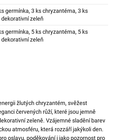
 ks germínka, 3 ks chryzantéma, 3 ks
 dekorativní zeleň
 ks germínka, 5 ks chryzantéma, 5 ks
 dekorativní zeleň
 energii žlutých chryzantém, svěžest
ganci červených růží, které jsou jemně
dekorativní zeleně. Vzájemné sladění barev
ckou atmosféru, která rozzáří jakýkoli den.
pro oslavu, poděkování i jako pozornost pro