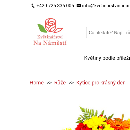
+420 725 336 005
info@kvetinarstvinanam
Květiny podle přílež
Home
Růže
Kytice pro krásný den