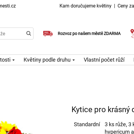
esti.cz
Kam doručujeme květiny
|
Ceny za
Doručujeme již v den objednávky
Rozvoz po našem městě ZDARMA
Možný výběr času a dne doručení
itosti
Květiny podle druhu
Vlastní počet růží
Kytice pro krásný
Standardní
3 ks růže, 3
hypericum a