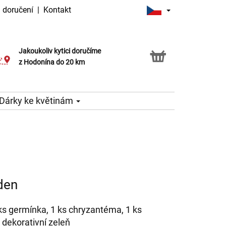
 doručení
|
Kontakt
Jakoukoliv kytici doručíme
Možnost vyzvednout v naší květince
z Hodonína do 20 km
Dárky ke květinám
 den
 ks germínka, 1 ks chryzantéma, 1 ks
 dekorativní zeleň