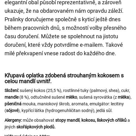
elegantní obal působí reprezentativně, a zároveň
ukazuje, že na obdarovaném nám opravdu záleží.
Pralinky doručujeme společně s kyticí ještě dnes
během pracovních dnů, s možností volby přesného
času doručení. Můžete se spolehnout na jistotu
doručení, které vždy potvrdíme e-mailem. Takové
milé překvapení vnese radost do každého dne.
Křupavá oplatka zdobená strouhaným kokosem s
celou mandlí uvnitř.
Složení:
sušený kokos (25,5 %), rostlinné tuky (palmový, shea), cukr,
mandle
(8 %), odtučněné sušené
mléko
, sušená syrovátka (z
mléka
),
pšeničná
mouka, maniokový škrob, aromata, emulgátor: lecitiny
(
sójové
), kypřící látka (hydrogenuhličitan sodný), jedlá sůl.
Alergeny:
může obsahovat
stopy mandlí
,
kokosu,
lískových oříšků
a
jiných
skořápkových plodů.