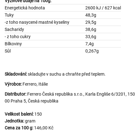
Výživové údaje na 100g:
Energetická hodnota
2600 kJ / 627 kcal
Tuky
48,3g
-z toho nasycené mastné kyseliny
29,5g
Sacharidy
38,6g
- z toho cukry
33,6g
Bílkoviny
7,4g
Sůl
0,267g
Skladování:
skladujte v suchu a chraňte před teplem.
Výrobce:
Ferrero, Itálie
Distributor:
Ferrero Česká republika s.r.o., Karla Engliše 6/3201, 150
00 Praha 5, Česká republika
Velikost balení:
150
Jednotka:
gram
Cena za 100 g:
146,00 Kč