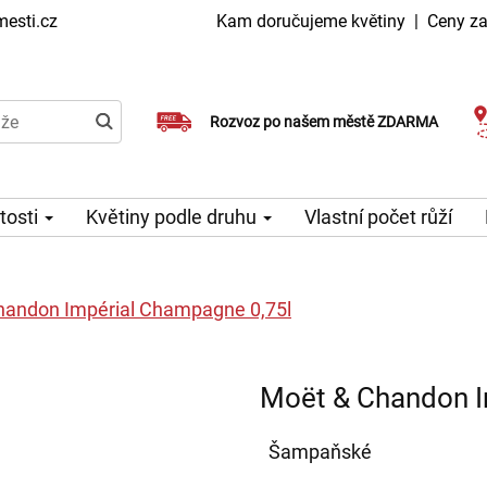
esti.cz
Kam doručujeme květiny
|
Ceny za
Doručujeme již v den objednávky
Rozvoz po našem městě ZDARMA
Možný výběr času a dne doručení
itosti
Květiny podle druhu
Vlastní počet růží
handon Impérial Champagne 0,75l
Moët & Chandon I
Šampaňské