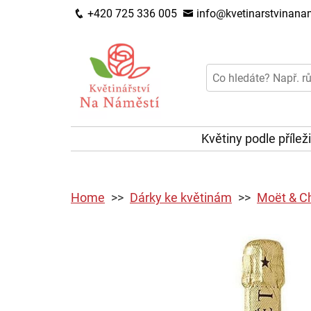
+420 725 336 005
info@kvetinarstvinanam
Květiny podle přílež
Home
Dárky ke květinám
Moët & C