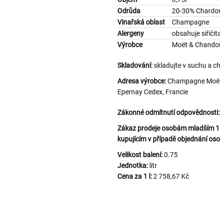
Odrůda
20-30% Chardon
Vinařská oblast
Champagne
Alergeny
obsahuje siřičit
Výrobce
Moët & Chando
Skladování:
skladujte v suchu a c
Adresa výrobce:
Champagne Moët 
Epernay Cedex, Francie
Zákonné odmítnutí odpovědnosti:
Zákaz prodeje osobám mladším 18 
kupujícím v případě objednání oso
Velikost balení:
0.75
Jednotka:
litr
Cena za 1 l:
2 758,67 Kč