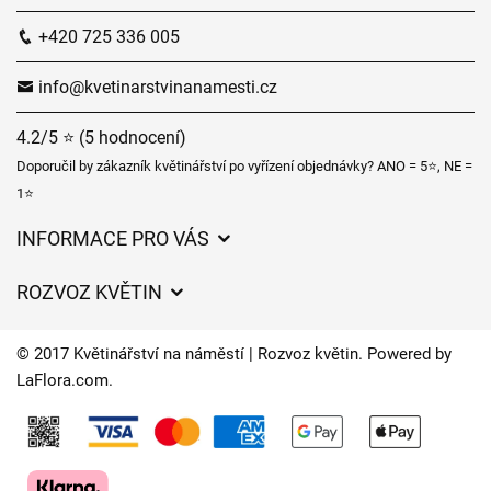
+420 725 336 005
info@kvetinarstvinanamesti.cz
4.2/5 ⭐ (5 hodnocení)
Doporučil by zákazník květinářství po vyřízení objednávky? ANO = 5⭐, NE =
1⭐
INFORMACE PRO VÁS
Obchodní podmínky
ROZVOZ KVĚTIN
Ochrana osobních údajů
Ceny za doručení
Často kladené dotazy
© 2017 Květinářství na náměstí | Rozvoz květin. Powered by
Kam doručujeme květiny
LaFlora.com
.
Časy doručení květin – přehled možností
Cookies
Kontakt