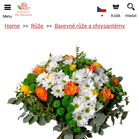
Košík
Hledat
Menu
Home
Růže
Barevné růže a chrysantémy