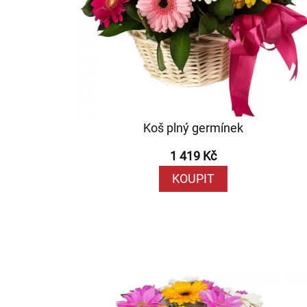
Koš plný germínek
1 419 Kč
KOUPIT