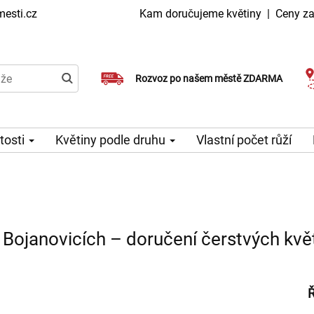
esti.cz
Kam doručujeme květiny
|
Ceny za
Doručujeme již v den objednávky
Rozvoz po našem městě ZDARMA
Možný výběr času a dne doručení
itosti
Květiny podle druhu
Vlastní počet růží
 Bojanovicích – doručení čerstvých kvě
Ř