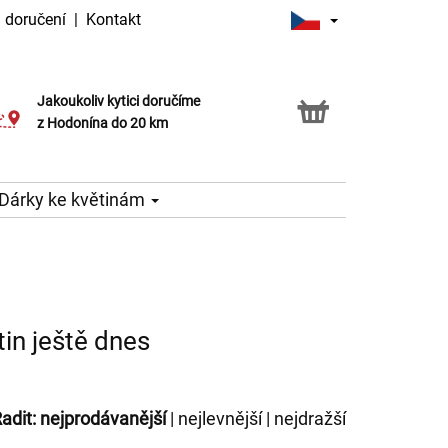
 doručení
|
Kontakt
Jakoukoliv kytici doručíme
Možnost vyzvednout v naší květince
z Hodonína do 20 km
Dárky ke květinám
tin ještě dnes
adit:
nejprodávanější
|
nejlevnější
|
nejdražší