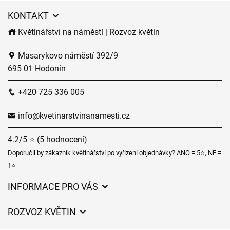
KONTAKT
Květinářství na náměstí | Rozvoz květin
Masarykovo náměstí 392/9
695 01 Hodonín
+420 725 336 005
info@kvetinarstvinanamesti.cz
4.2/5 ⭐ (5 hodnocení)
Doporučil by zákazník květinářství po vyřízení objednávky? ANO = 5⭐, NE =
1⭐
INFORMACE PRO VÁS
Obchodní podmínky
ROZVOZ KVĚTIN
Ochrana osobních údajů
Ceny za doručení