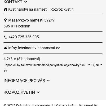
KONTAKT
Květinářství na náměstí | Rozvoz květin
Masarykovo náměstí 392/9
695 01 Hodonín
+420 725 336 005
info@kvetinarstvinanamesti.cz
4.2/5 ⭐ (5 hodnocení)
Doporučil by zákazník květinářství po vyřízení objednávky? ANO = 5⭐, NE =
1⭐
INFORMACE PRO VÁS
Obchodní podmínky
ROZVOZ KVĚTIN
Ochrana osobních údajů
Ceny za doručení
Často kladené dotazy
© 2017 Květinářství na náměstí | Rozvoz květin. Powered by