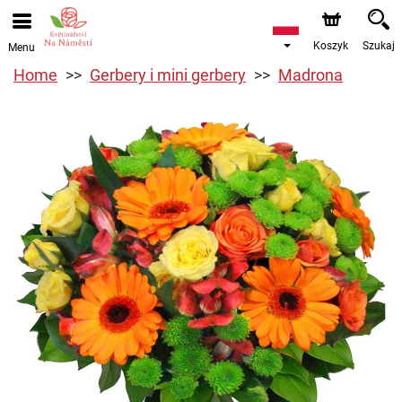
Koszyk
Szukaj
Menu
Home
Gerbery i mini gerbery
Madrona