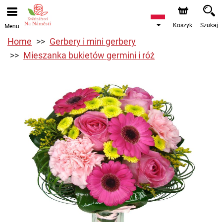
Koszyk
Szukaj
Menu
Home
Gerbery i mini gerbery
Mieszanka bukietów germini i róż