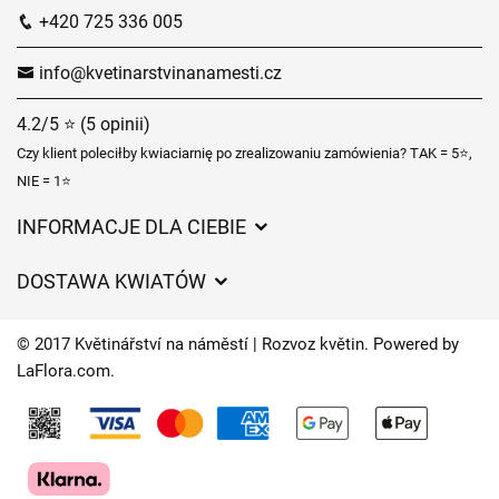
+420 725 336 005
info@kvetinarstvinanamesti.cz
4.2/5 ⭐ (5 opinii)
Czy klient poleciłby kwiaciarnię po zrealizowaniu zamówienia? TAK = 5⭐,
NIE = 1⭐
INFORMACJE DLA CIEBIE
Regulamin sklepu internetowego
DOSTAWA KWIATÓW
Ochrona danych osobowych
Opłaty za dostawę
Czasy dostawy kwiatów – przegląd możliwości
© 2017 Květinářství na náměstí | Rozvoz květin. Powered by
Gdzie dostarczamy kwiaty
LaFlora.com
.
Ciasteczka
Kontakt