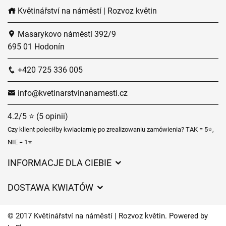
Květinářství na náměstí | Rozvoz květin
Masarykovo náměstí 392/9
695 01 Hodonín
+420 725 336 005
info@kvetinarstvinanamesti.cz
4.2/5 ⭐ (5 opinii)
Czy klient poleciłby kwiaciarnię po zrealizowaniu zamówienia? TAK = 5⭐,
NIE = 1⭐
INFORMACJE DLA CIEBIE
Regulamin sklepu internetowego
DOSTAWA KWIATÓW
Ochrona danych osobowych
Opłaty za dostawę
Czasy dostawy kwiatów – przegląd możliwości
© 2017 Květinářství na náměstí | Rozvoz květin. Powered by
Gdzie dostarczamy kwiaty