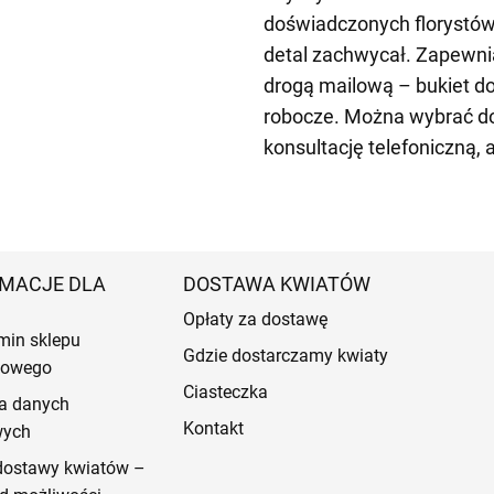
doświadczonych florystów 
detal zachwycał. Zapewn
drogą mailową – bukiet d
robocze. Można wybrać do
konsultację telefoniczną,
MACJE DLA
DOSTAWA KWIATÓW
Opłaty za dostawę
min sklepu
Gdzie dostarczamy kwiaty
etowego
Ciasteczka
a danych
Kontakt
wych
dostawy kwiatów –