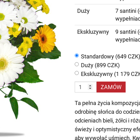
Duży
7 santini 
wypełnia
Ekskluzywny
9 santini 
wypełnia
Standardowy (649 CZK
Duży (899 CZK)
Ekskluzywny (1 179 CZ
ZAMÓW
Ta pełna życia kompozycja
odrobinę słońca do codzi
odcieniach bieli, żółci i r
świeży i optymistyczny ef
aby wywołać uśmiech. Kwi