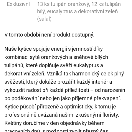
Exkluzivní
13 ks tulipán oranžový, 12 ks tulipán
bílý, eucalyptus a dekorativní zeleň
(salal)
V tomto období není produkt dostupný.
Naše kytice spojuje energii s jemností díky
kombinaci sytě oranžových a sněhově bílých
tulipánů, které doplňuje svěží eukalyptus a
dekorativní zeleň. Vzniká tak harmonický celek plný
svěžesti, který dokáže prozářit každý interiér a
vykouzlit radost při každé příležitosti – od narozenin
po poděkování nebo jen jako příjemné překvapení.
Kytice působí přirozeně a optimisticky, k tomu je
profesionálně uvázaná našimi zkušenými floristy.
Květiny doručíme v den objednávky během
pracovních dnů, s možností zvolit přesný čas