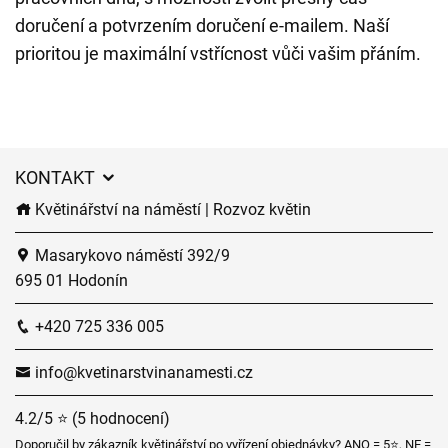
doručení a potvrzením doručení e-mailem. Naší
prioritou je maximální vstřícnost vůči vašim přáním.
KONTAKT
Květinářství na náměstí | Rozvoz květin
Masarykovo náměstí 392/9
695 01 Hodonín
+420 725 336 005
info@kvetinarstvinanamesti.cz
4.2/5 ⭐ (5 hodnocení)
Doporučil by zákazník květinářství po vyřízení objednávky? ANO = 5⭐, NE =