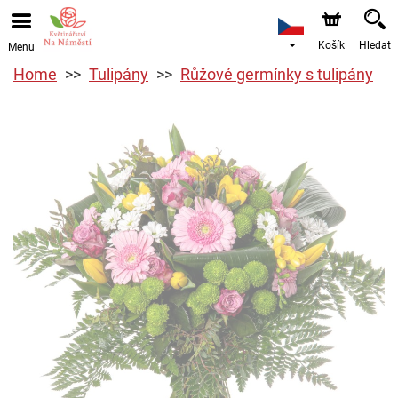
Košík
Hledat
Menu
Home
Tulipány
Růžové germínky s tulipány