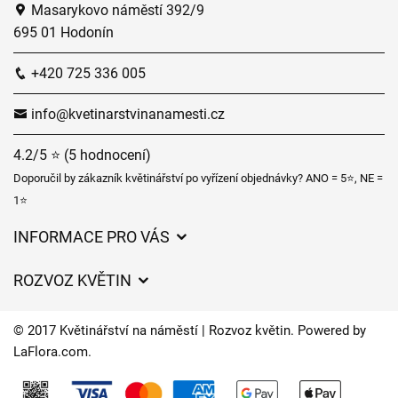
Masarykovo náměstí 392/9
695 01 Hodonín
+420 725 336 005
info@kvetinarstvinanamesti.cz
4.2/5 ⭐ (5 hodnocení)
Doporučil by zákazník květinářství po vyřízení objednávky? ANO = 5⭐, NE =
1⭐
INFORMACE PRO VÁS
Obchodní podmínky
ROZVOZ KVĚTIN
Ochrana osobních údajů
Ceny za doručení
Často kladené dotazy
© 2017 Květinářství na náměstí | Rozvoz květin. Powered by
Kam doručujeme květiny
LaFlora.com
.
Časy doručení květin – přehled možností
Cookies
Kontakt