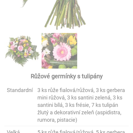
Růžové germínky s tulipány
Standardní
3 ks růže fialová/růžová, 3 ks gerbera
mini růžová, 3 ks santini zelená, 3 ks
santini bílá, 3 ks frésie, 7 ks tulipán
žlutý a dekorativní zeleň (aspidistra,
rumora, pistacie)
Velká
5 ks růže fialová/růžová, 5 ks gerbera