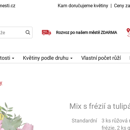
esti.cz
Kam doručujeme květiny
|
Ceny za
Doručujeme již v den objednávky
Rozvoz po našem městě ZDARMA
Možný výběr času a dne doručení
itosti
Květiny podle druhu
Vlastní počet růží
ny
Mix s frézií a tulip
Standardní
3 ks růžová m
frézie, 2 ks 