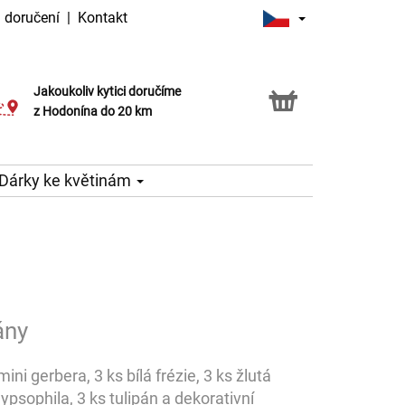
 doručení
|
Kontakt
Jakoukoliv kytici doručíme
Možnost vyzvednout v naší květince
z Hodonína do 20 km
Dárky ke květinám
ány
ini gerbera, 3 ks bílá frézie, 3 ks žlutá
gypsophila, 3 ks tulipán a dekorativní