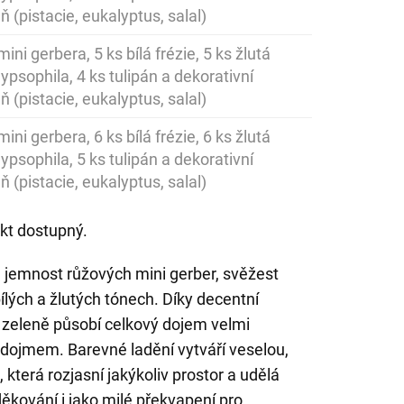
ň (pistacie, eukalyptus, salal)
ini gerbera, 5 ks bílá frézie, 5 ks žlutá
gypsophila, 4 ks tulipán a dekorativní
ň (pistacie, eukalyptus, salal)
ini gerbera, 6 ks bílá frézie, 6 ks žlutá
gypsophila, 5 ks tulipán a dekorativní
ň (pistacie, eukalyptus, salal)
kt dostupný.
e jemnost růžových mini gerber, svěžest
 bílých a žlutých tónech. Díky decentní
í zeleně působí celkový dojem velmi
dojmem. Barevné ladění vytváří veselou,
která rozjasní jakýkoliv prostor a udělá
ěkování i jako milé překvapení pro