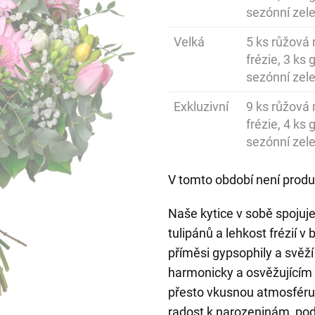
sezónní zele
Velká
5 ks růžová m
frézie, 3 ks 
sezónní zele
Exkluzivní
9 ks růžová m
frézie, 4 ks 
sezónní zele
V tomto období není produ
Naše kytice v sobě spojuj
tulipánů a lehkost frézií v
příměsi gypsophily a svěž
harmonicky a osvěžujícím 
přesto vkusnou atmosféru, 
radost k narozeninám, pod