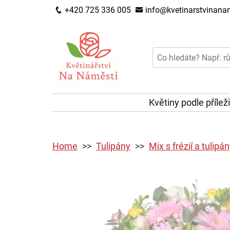
+420 725 336 005
info@kvetinarstvinanam
Květiny podle přílež
Home
Tulipány
Mix s frézií a tulipá