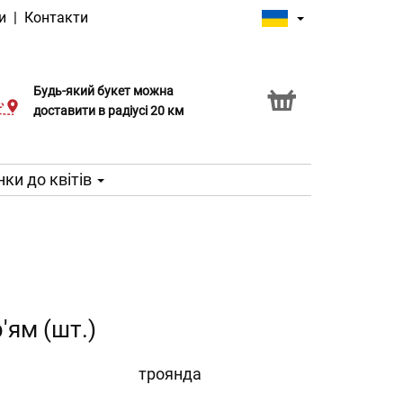
и
|
Контакти
Будь-який букет можна
Послуга Click & Collect
доставити в радіусі 20 км
ки до квітів
р'ям (шт.)
троянда