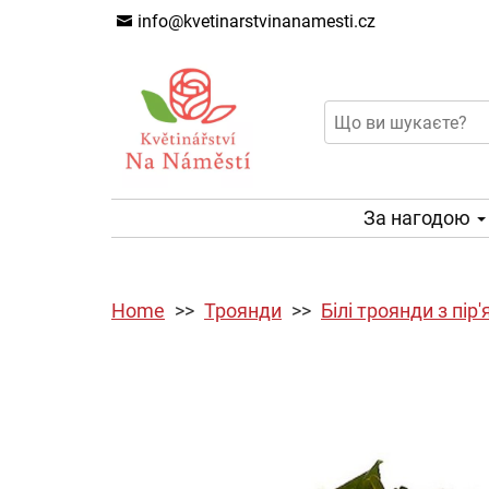
info@kvetinarstvinanamesti.cz
За нагодою
Home
Троянди
Білі троянди з пір'