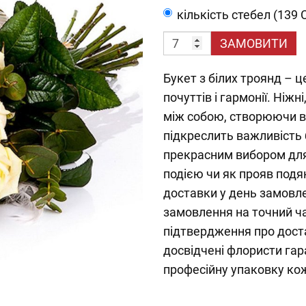
кількість стебел (139 
ЗАМОВИТИ
Букет з білих троянд – 
почуттів і гармонії. Ніж
між собою, створюючи ви
підкреслить важливість 
прекрасним вибором для
подією чи як прояв под
доставки у день замовле
замовлення на точний ч
підтвердження про дост
досвідчені флористи гар
професійну упаковку кож