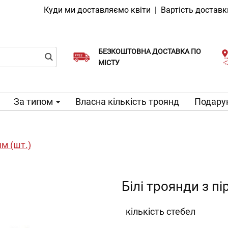
Куди ми доставляємо квіти
|
Вартість доставк
БЕЗКОШТОВНА ДОСТАВКА ПО
Виберіть дату доставки
Доставка в той же день доступна
МІСТУ
За типом
Власна кількість троянд
Подарун
ям (шт.)
Білі троянди з пі
кількість стебел