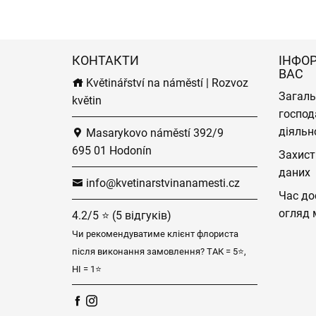
КОНТАКТИ
ІНФО
ВАС
Květinářství na náměstí | Rozvoz
Загаль
květin
господ
діяльн
Masarykovo náměstí 392/9
695 01 Hodonín
Захист
даних
info@kvetinarstvinanamesti.cz
Час до
огляд 
4.2/5 ⭐ (5 відгуків)
Чи рекомендуватиме клієнт флориста
після виконання замовлення? ТАК = 5⭐,
НІ = 1⭐