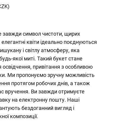
CZK)
це завжди символ чистоти, щирих
ні, елегантні квіти ідеально поєднуються
шукану і світлу атмосферу, яка
будь-якої миті. Такий букет стане
 освідчення, привітання з особливою
яки. Ми пропонуємо зручну можливість
ння протягом робочих днів, а також
ас вручення. Ви завжди отримуєте
авку на електронну пошту. Наші
антують бездоганний вигляд і
ної композиції.