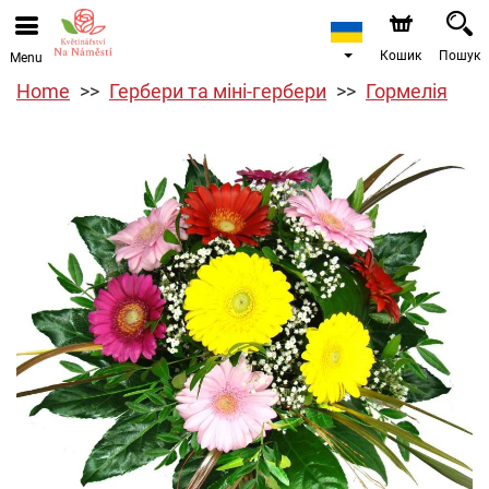
Кошик
Пошук
Menu
Home
Гербери та міні-гербери
Гормелія