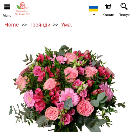
Кошик
Пошук
Menu
Home
Троянди
Ума.