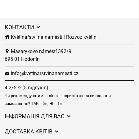
КОНТАКТИ
Květinářství na náměstí | Rozvoz květin
Masarykovo náměstí 392/9
695 01 Hodonín
info@kvetinarstvinanamesti.cz
4.2/5 ⭐ (5 відгуків)
Чи рекомендуватиме клієнт флориста після виконання
замовлення? ТАК = 5⭐, НІ = 1⭐
ІНФОРМАЦІЯ ДЛЯ ВАС
Загальні умови ведення господарської діяльності
ДОСТАВКА КВІТІВ
Захист персональних даних