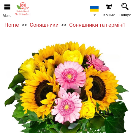
Кошик
Пошук
Menu
Home
Соняшники
Соняшники та гермінії