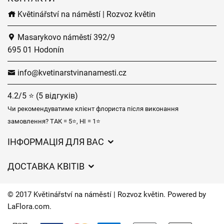
Květinářství na náměstí | Rozvoz květin
Masarykovo náměstí 392/9
695 01 Hodonín
info@kvetinarstvinanamesti.cz
4.2/5 ⭐ (5 відгуків)
Чи рекомендуватиме клієнт флориста після виконання
замовлення? ТАК = 5⭐, НІ = 1⭐
ІНФОРМАЦІЯ ДЛЯ ВАС
Загальні умови ведення господарської діяльності
ДОСТАВКА КВІТІВ
Захист персональних даних
Вартість доставки
Час доставки квітів – огляд можливостей
© 2017 Květinářství na náměstí | Rozvoz květin. Powered by
Куди ми доставляємо квіти
LaFlora.com
.
Файли cookie