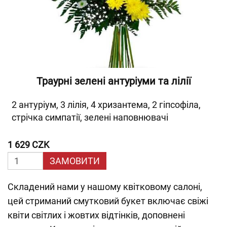
Траурні зелені антуріуми та лілії
2 антуріум, 3 лілія, 4 хризантема, 2 гіпсофіла,
стрічка симпатії, зелені наповнювачі
1 629 CZK
ЗАМОВИТИ
Складений нами у нашому квітковому салоні,
цей стриманий смутковий букет включає свіжі
квіти світлих і жовтих відтінків, доповнені