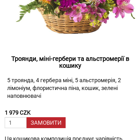
Троянди, міні-гербери та альстромерії в
кошику
5 троянда, 4 гербера міні, 5 альстромерія, 2
лімоніум, флористична піна, кошик, зелені
наповнювачі
1 979 CZK
ЗАМОВИТИ
Ця кошикова композиція поєднує чарівність