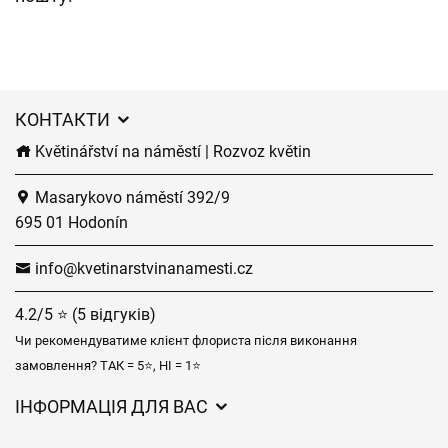
КОНТАКТИ
Květinářství na náměstí | Rozvoz květin
Masarykovo náměstí 392/9
695 01 Hodonín
info@kvetinarstvinanamesti.cz
4.2/5 ⭐ (5 відгуків)
Чи рекомендуватиме клієнт флориста після виконання
замовлення? ТАК = 5⭐, НІ = 1⭐
ІНФОРМАЦІЯ ДЛЯ ВАС
Загальні умови ведення господарської діяльності