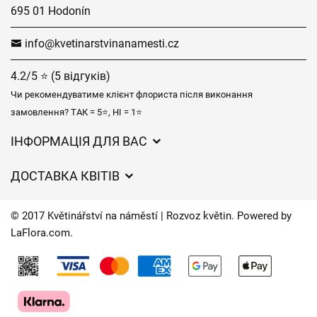
695 01 Hodonín
info@kvetinarstvinanamesti.cz
4.2/5 ⭐ (5 відгуків)
Чи рекомендуватиме клієнт флориста після виконання
замовлення? ТАК = 5⭐, НІ = 1⭐
ІНФОРМАЦІЯ ДЛЯ ВАС
Загальні умови ведення господарської діяльності
ДОСТАВКА КВІТІВ
Захист персональних даних
Вартість доставки
Час доставки квітів – огляд можливостей
© 2017 Květinářství na náměstí | Rozvoz květin. Powered by
Куди ми доставляємо квіти
LaFlora.com
.
Файли cookie
Контакти