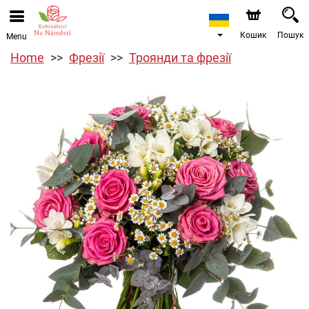
Кошик
Пошук
Menu
Home
Фрезії
Троянди та фрезії