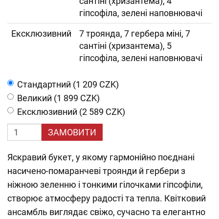
сантіні (хризантема), 4
гіпсофіла, зелені наповнювачі
Ексклюзивний
7 троянда, 7 гербера міні, 7
сантіні (хризантема), 5
гіпсофіла, зелені наповнювачі
Cтандартний (1 209 CZK)
Великий (1 899 CZK)
Ексклюзивний (2 589 CZK)
ЗАМОВИТИ
Яскравий букет, у якому гармонійно поєднані
насичено-помаранчеві троянди й гербери з
ніжною зеленню і тонкими гілочками гіпсофіли,
створює атмосферу радості та тепла. Квітковий
ансамбль виглядає свіжо, сучасно та елегантно