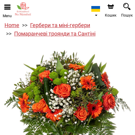
Кошик
Пошук
Menu
Home
Гербери та міні-гербери
Помаранчеві троянди та Сантіні