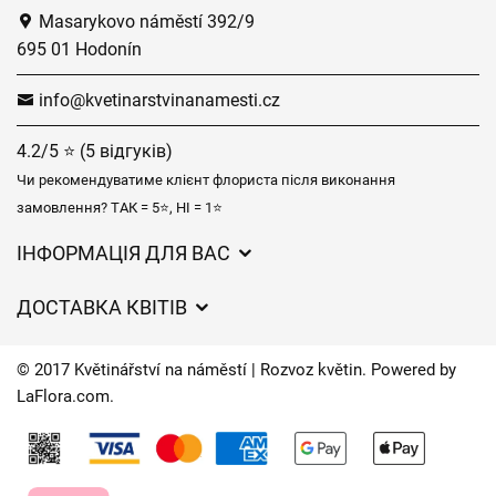
Masarykovo náměstí 392/9
695 01 Hodonín
info@kvetinarstvinanamesti.cz
4.2/5 ⭐ (5 відгуків)
Чи рекомендуватиме клієнт флориста після виконання
замовлення? ТАК = 5⭐, НІ = 1⭐
ІНФОРМАЦІЯ ДЛЯ ВАС
Загальні умови ведення господарської діяльності
ДОСТАВКА КВІТІВ
Захист персональних даних
Вартість доставки
Час доставки квітів – огляд можливостей
© 2017 Květinářství na náměstí | Rozvoz květin. Powered by
Куди ми доставляємо квіти
LaFlora.com
.
Файли cookie
Контакти