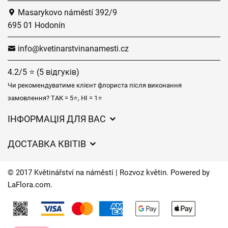
Masarykovo náměstí 392/9
695 01 Hodonín
info@kvetinarstvinanamesti.cz
4.2/5 ⭐ (5 відгуків)
Чи рекомендуватиме клієнт флориста після виконання
замовлення? ТАК = 5⭐, НІ = 1⭐
ІНФОРМАЦІЯ ДЛЯ ВАС
Загальні умови ведення господарської діяльності
ДОСТАВКА КВІТІВ
Захист персональних даних
Вартість доставки
Час доставки квітів – огляд можливостей
© 2017 Květinářství na náměstí | Rozvoz květin. Powered by
Куди ми доставляємо квіти
LaFlora.com
.
Файли cookie
Контакти