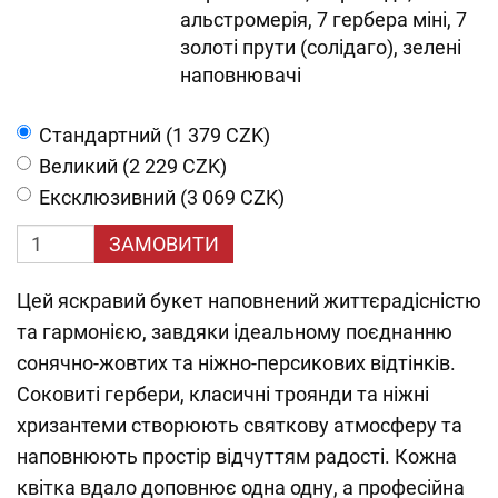
альстромерія, 7 гербера міні, 7
золоті прути (солідаго), зелені
наповнювачі
Cтандартний (1 379 CZK)
Великий (2 229 CZK)
Ексклюзивний (3 069 CZK)
ЗАМОВИТИ
Цей яскравий букет наповнений життєрадісністю
та гармонією, завдяки ідеальному поєднанню
сонячно-жовтих та ніжно-персикових відтінків.
Соковиті гербери, класичні троянди та ніжні
хризантеми створюють святкову атмосферу та
наповнюють простір відчуттям радості. Кожна
квітка вдало доповнює одна одну, а професійна