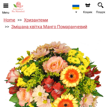
Кошик
Пошук
Menu
Home
Хризантеми
Змішана квітка Манго Помаранчевий