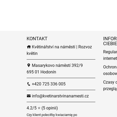
KONTAKT
INFOR
CIEBIE
Květinářství na náměstí | Rozvoz
Regula
květin
intern
Masarykovo náměstí 392/9
Ochron
695 01 Hodonín
osobo
Czasy 
+420 725 336 005
przeglą
info@kvetinarstvinanamesti.cz
4.2/5 ⭐ (5 opinii)
Czy klient poleciłby kwiaciarnię po