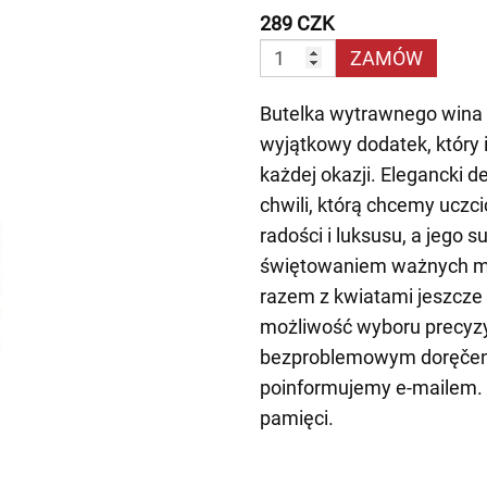
289 CZK
ZAMÓW
Butelka wytrawnego wina
wyjątkowy dodatek, który 
każdej okazji. Elegancki 
chwili, którą chcemy uczci
radości i luksusu, a jego
świętowaniem ważnych mo
razem z kwiatami jeszcze 
możliwość wyboru precyzyj
bezproblemowym doręčení
poinformujemy e-mailem. T
pamięci.