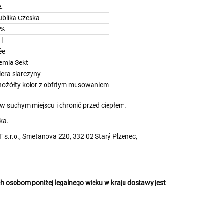
.
ublika Czeska
5%
 l
ée
emia Sekt
era siarczyny
nożółty kolor z obfitym musowaniem
 suchym miejscu i chronić przed ciepłem.
ka.
s.r.o., Smetanova 220, 332 02 Starý Plzenec,
 osobom poniżej legalnego wieku w kraju dostawy jest