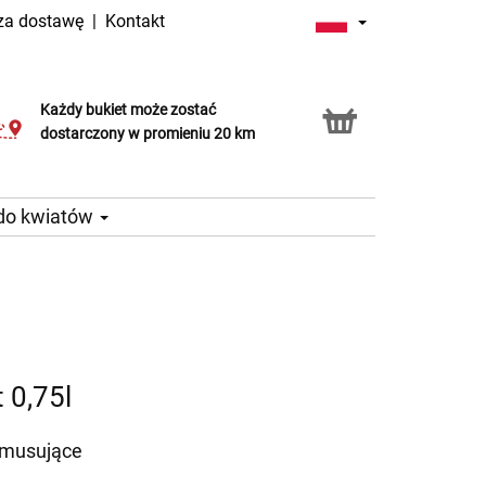
 za dostawę
|
Kontakt
Każdy bukiet może zostać
Usługa Click & Collect
dostarczony w promieniu 20 km
 do kwiatów
 0,75l
 musujące