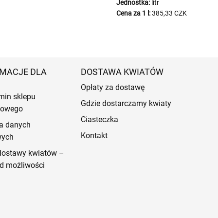
Jednostka:
litr
Cena za 1 l:
385,33 CZK
MACJE DLA
DOSTAWA KWIATÓW
Opłaty za dostawę
min sklepu
Gdzie dostarczamy kwiaty
etowego
Ciasteczka
a danych
Kontakt
wych
dostawy kwiatów –
d możliwości