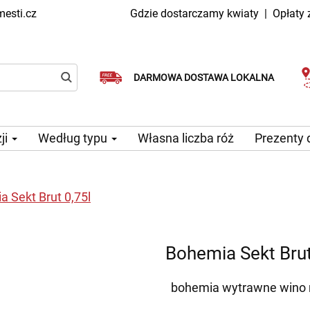
esti.cz
Gdzie dostarczamy kwiaty
|
Opłaty
Dostawa tego samego dnia
Wybierz datę dostawy
DARMOWA DOSTAWA LOKALNA
dostępna
ji
Według typu
Własna liczba róż
Prezenty
 Sekt Brut 0,75l
Bohemia Sekt Brut
bohemia wytrawne wino