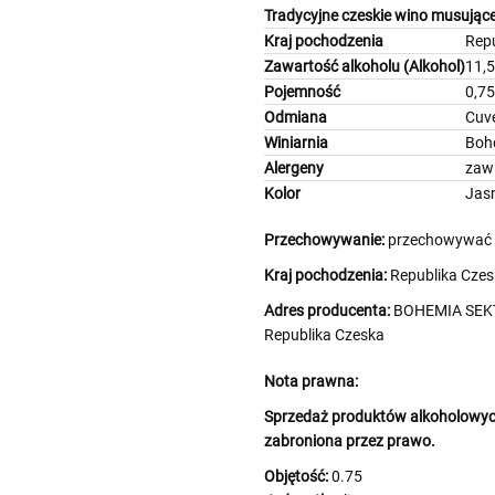
Tradycyjne czeskie wino musujące
Kraj pochodzenia
Rep
Zawartość alkoholu (Alkohol)
11,
Pojemność
0,75
Odmiana
Cuv
Winiarnia
Boh
Alergeny
zawi
Kolor
Jas
Przechowywanie:
przechowywać w
Kraj pochodzenia:
Republika Czes
Adres producenta:
BOHEMIA SEKT 
Republika Czeska
Nota prawna:
Sprzedaż produktów alkoholowych
zabroniona przez prawo.
Objętość:
0.75