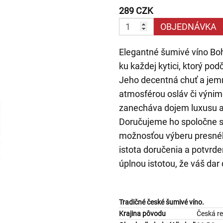
289 CZK
OBJEDNÁVKA
Elegantné šumivé víno Bo
ku každej kytici, ktorý po
Jeho decentná chuť a jemn
atmosférou osláv či výnimo
zanecháva dojem luxusu a 
Doručujeme ho spoločne s 
možnosťou výberu presné
istota doručenia a potvrd
úplnou istotou, že váš dar
Tradičné české šumivé víno.
Krajina pôvodu
Česká re