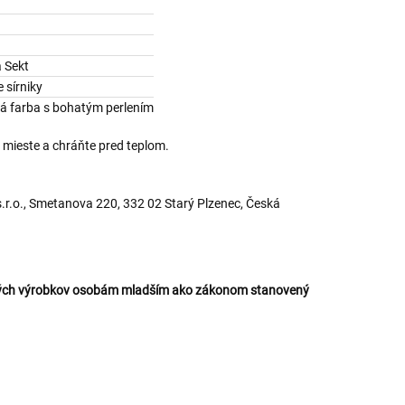
 Sekt
 sírniky
tá farba s bohatým perlením
mieste a chráňte pred teplom.
.o., Smetanova 220, 332 02 Starý Plzenec, Česká
ckých výrobkov osobám mladším ako zákonom stanovený