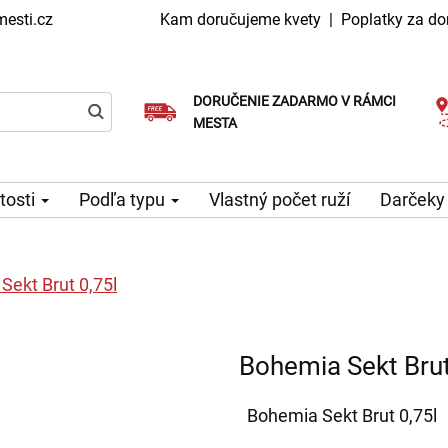
esti.cz
Kam doručujeme kvety
|
Poplatky za do
DORUČENIE ZADARMO V RÁMCI
Vyberte si dátum doručenia
Doručenie v ten istý deň k dispozícii
MESTA
itosti
Podľa typu
Vlastný počet ruží
Darčeky
Sekt Brut 0,75l
Bohemia Sekt Brut
Bohemia Sekt Brut 0,75l