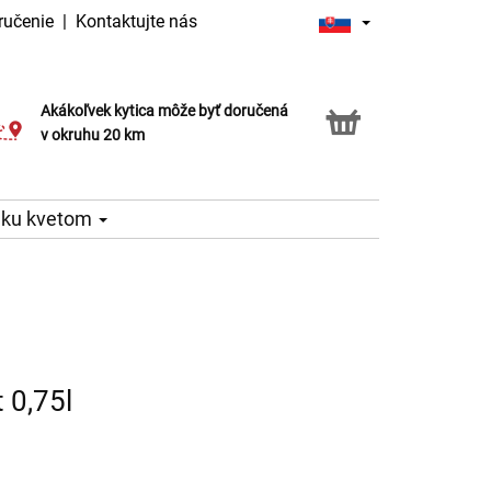
ručenie
|
Kontaktujte nás
Akákoľvek kytica môže byť doručená
Služba Click & Collect
v okruhu 20 km
 ku kvetom
 0,75l