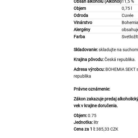
Obsah alkoholu (Alkohol)
11,5 %
Objem
0,75 l
Odroda
Cuvée
Vinárstvo
Bohemia
Alergény
obsahuje
Farba
Svetložl
Skladovanie:
skladujte na suchom 
Krajina pôvodu:
Česká republika.
Adresa výrobcu:
BOHEMIA SEKT s.r
republika
Právne oznámenie:
Zákon zakazuje predaj alkoholi
vek v krajine doručenia.
Objem:
0.75
Jednotka:
litr
Cena za 1 l:
385,33 CZK