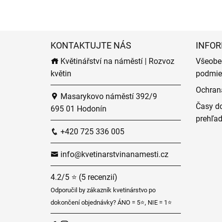
KONTAKTUJTE NÁS
INFOR
Květinářství na náměstí | Rozvoz
Všeobe
květin
podmie
Ochran
Masarykovo náměstí 392/9
Časy do
695 01 Hodonín
prehľa
+420 725 336 005
info@kvetinarstvinanamesti.cz
4.2/5 ⭐ (5 recenzií)
Odporučil by zákazník kvetinárstvo po
dokončení objednávky? ÁNO = 5⭐, NIE = 1⭐