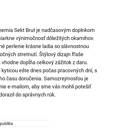
hemia Sekt Brut je nadčasovým doplnkom
dčiarkne výnimočnosť dôležitých okamihov.
é perlenie krásne ladia so slávnostnou
čných stretnutí. Štýlový dizajn fľaše
vhodne dopĺňa celkový zážitok z daru.
kyticou ešte dnes počas pracovných dní, s
ho času doručenia. Samozrejmosťou je
enie e-mailom, aby sme vás mohli potešiť
 dorazil do správnych rúk.
publika