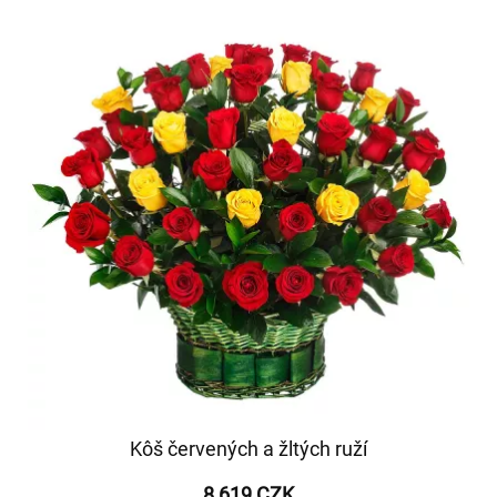
Kôš červených a žltých ruží
8 619 CZK