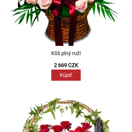
Kôš plný ruží
2 669 CZK
Kúpiť