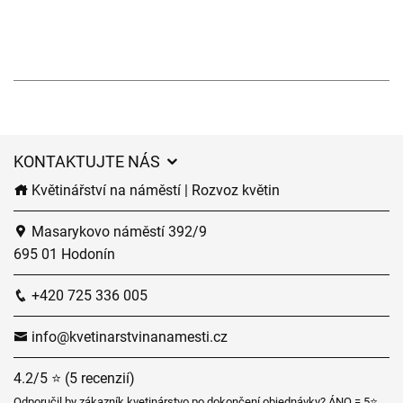
KONTAKTUJTE NÁS
Květinářství na náměstí | Rozvoz květin
Masarykovo náměstí 392/9
695 01 Hodonín
+420 725 336 005
info@kvetinarstvinanamesti.cz
4.2/5 ⭐ (5 recenzií)
Odporučil by zákazník kvetinárstvo po dokončení objednávky? ÁNO = 5⭐,