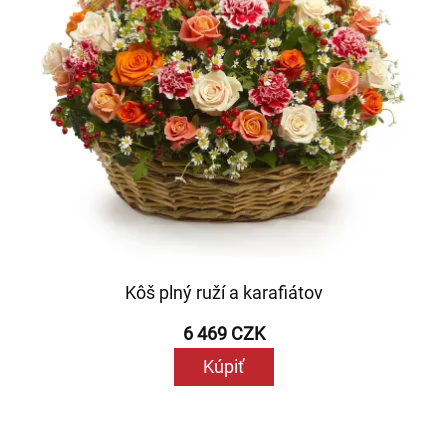
Kôš plný ruží a karafiátov
6 469 CZK
Kúpiť