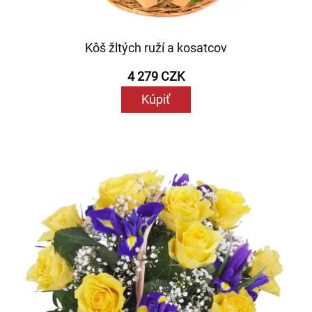
Kôš žltých ruží a kosatcov
4 279 CZK
Kúpiť