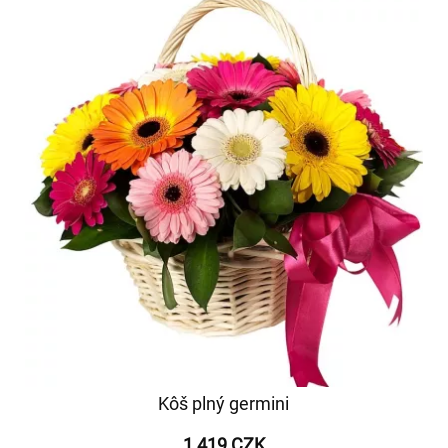
Kôš plný germini
1 419 CZK