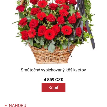
Smútočný vypichovaný kôš kvetov
4 859 CZK
Kúpiť
NAHORU