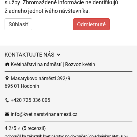
služby. Zhromaždené informácie neidentifikujú
žiadneho jednotlivého návštevníka.
Súhlasiť
Odmietnuté
KONTAKTUJTE NÁS
Květinářství na náměstí | Rozvoz květin
Masarykovo náměstí 392/9
695 01 Hodonín
+420 725 336 005
info@kvetinarstvinanamesti.cz
4.2/5 ⭐ (5 recenzií)
Odporučil by zákazník kvetinárstvo po dokončení objednávky? ÁNO = 5⭐,