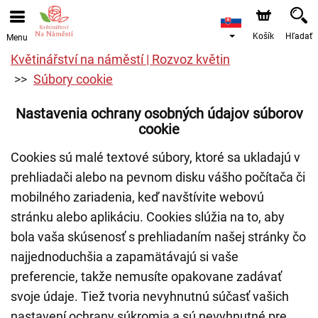
Košík
Hľadať
Menu
Květinářství na náměstí | Rozvoz květin
Súbory cookie
Nastavenia ochrany osobných údajov súborov
cookie
Cookies sú malé textové súbory, ktoré sa ukladajú v
prehliadači alebo na pevnom disku vášho počítača či
mobilného zariadenia, keď navštívite webovú
stránku alebo aplikáciu. Cookies slúžia na to, aby
bola vaša skúsenosť s prehliadaním našej stránky čo
najjednoduchšia a zapamätávajú si vaše
preferencie, takže nemusíte opakovane zadávať
svoje údaje. Tiež tvoria nevyhnutnú súčasť vašich
nastavení ochrany súkromia a sú nevyhnutné pre