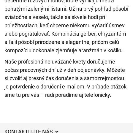
decentne ružových tónov, ktoré vynikajú medzi
bohatými zelenými listami. Už na prvý pohľad pôsobí
sviatočne a veselo, takže sa skvele hodí pri
príležitostiach, keď chceme niekomu vyčariť úsmev
alebo pogratulovať. Kombinácia gerber, chryzantém
a ľalií pôsobí prirodzene a elegantne, pričom celú
kompozíciu dokonale zjemňuje aranžmán v košíku.
Naše profesionálne uvázané kvety doručujeme
počas pracovných dní už v deň objednávky. Môžete
si zvoliť aj presný čas doručenia a samozrejmosťou
je potvrdenie o doručení e-mailom. V prípade otázok
sme tu pre vás – radi poradíme aj telefonicky.
KONTAKTUJTE NÁS