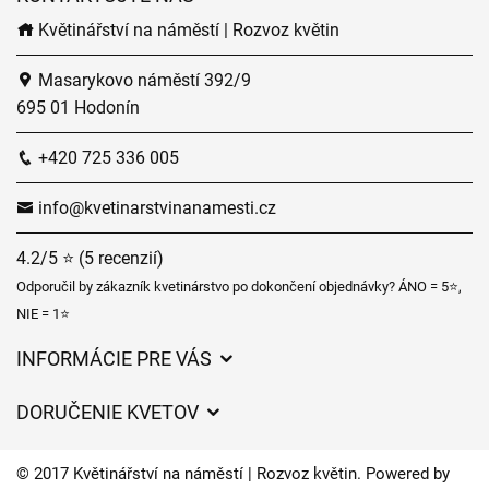
Květinářství na náměstí | Rozvoz květin
Masarykovo náměstí 392/9
695 01 Hodonín
+420 725 336 005
info@kvetinarstvinanamesti.cz
4.2/5 ⭐ (5 recenzií)
Odporučil by zákazník kvetinárstvo po dokončení objednávky? ÁNO = 5⭐,
NIE = 1⭐
INFORMÁCIE PRE VÁS
Všeobecné obchodné podmienky
DORUČENIE KVETOV
Ochrana osobných údajov
Poplatky za doručenie
Časy doručenia kvetov – prehľad možností
© 2017 Květinářství na náměstí | Rozvoz květin. Powered by
Kam doručujeme kvety