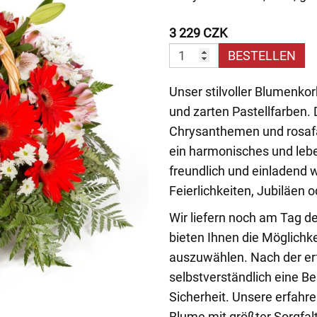
3 229 CZK
BESTELLEN
Unser stilvoller Blumenkor
und zarten Pastellfarben. 
Chrysanthemen und rosaf
ein harmonisches und leb
freundlich und einladend w
Feierlichkeiten, Jubiläen o
Wir liefern noch am Tag d
bieten Ihnen die Möglichk
auszuwählen. Nach der erf
selbstverständlich eine Bes
Sicherheit. Unsere erfahre
Blume mit größter Sorgfal