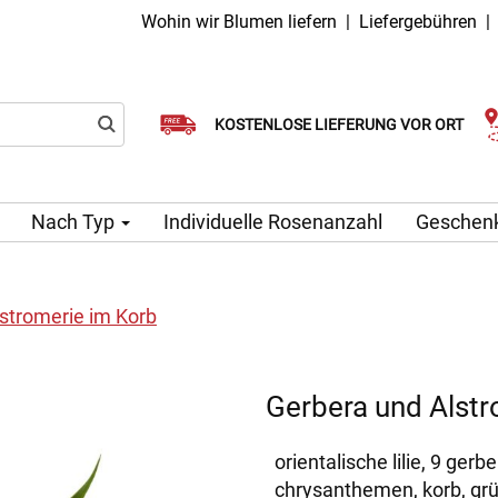
Wohin wir Blumen liefern
|
Liefergebühren
Wählen Sie Ihr Lieferdatum
KOSTENLOSE LIEFERUNG VOR ORT
Lieferung am selben Tag möglich
Nach Typ
Individuelle Rosenanzahl
Geschen
stromerie im Korb
Gerbera und Alstr
orientalische lilie, 9 gerbe
chrysanthemen, korb, gr