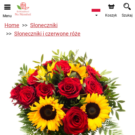
Koszyk
Szukaj
Menu
Home
Słoneczniki
Słoneczniki i czerwone róże