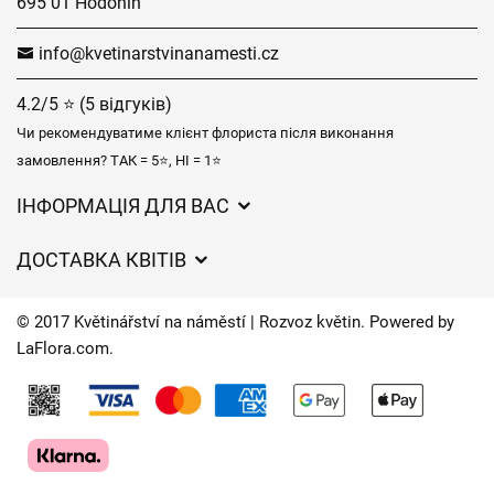
695 01 Hodonín
info@kvetinarstvinanamesti.cz
4.2/5 ⭐ (5 відгуків)
Чи рекомендуватиме клієнт флориста після виконання
замовлення? ТАК = 5⭐, НІ = 1⭐
ІНФОРМАЦІЯ ДЛЯ ВАС
Загальні умови ведення господарської діяльності
ДОСТАВКА КВІТІВ
Захист персональних даних
Вартість доставки
Час доставки квітів – огляд можливостей
© 2017 Květinářství na náměstí | Rozvoz květin. Powered by
Куди ми доставляємо квіти
LaFlora.com
.
Файли cookie
Контакти