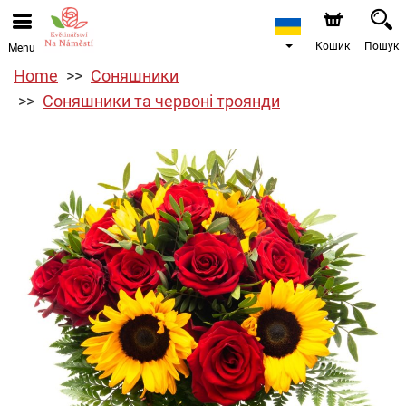
Кошик
Пошук
Menu
Home
Соняшники
Соняшники та червоні троянди