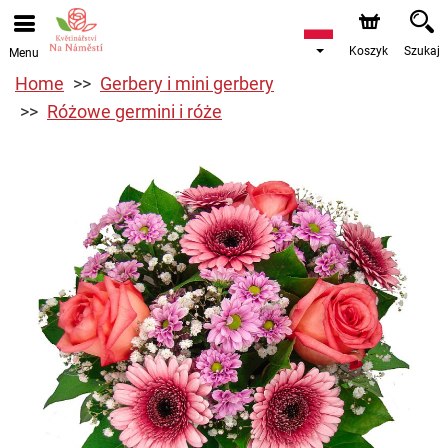
Koszyk
Szukaj
Menu
Home
Gerbery i mini gerbery
Różowe germini i róże