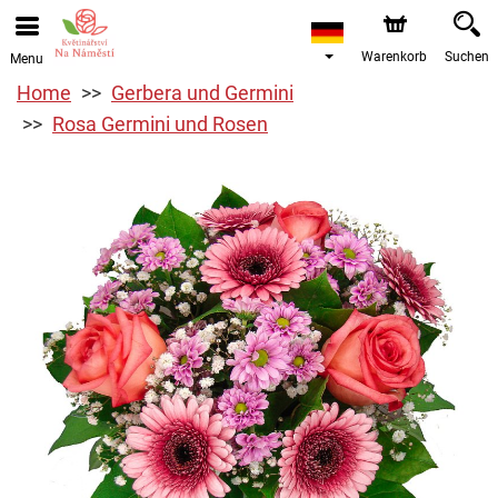
Warenkorb
Suchen
Menu
Home
Gerbera und Germini
Rosa Germini und Rosen