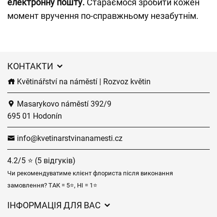
електронну пошту.
Стараємося зробити кожен
момент вручення по-справжньому незабутнім.
КОНТАКТИ
Květinářství na náměstí | Rozvoz květin
Masarykovo náměstí 392/9
695 01 Hodonín
info@kvetinarstvinanamesti.cz
4.2/5 ⭐ (5 відгуків)
Чи рекомендуватиме клієнт флориста після виконання
замовлення? ТАК = 5⭐, НІ = 1⭐
ІНФОРМАЦІЯ ДЛЯ ВАС