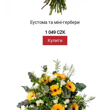
Еустома та міні-гербери
1 049 CZK
Купити