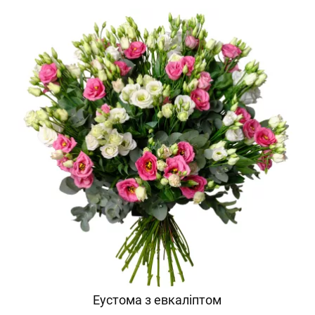
Еустома з евкаліптом