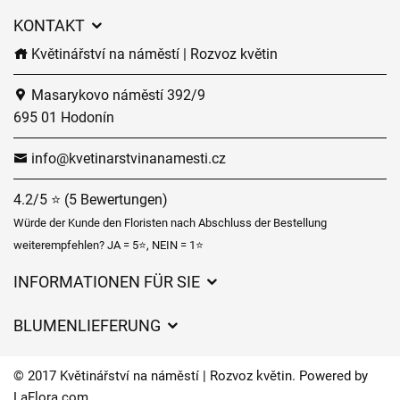
KONTAKT
Květinářství na náměstí | Rozvoz květin
Masarykovo náměstí 392/9
695 01 Hodonín
info@kvetinarstvinanamesti.cz
4.2/5 ⭐ (5 Bewertungen)
Würde der Kunde den Floristen nach Abschluss der Bestellung
weiterempfehlen? JA = 5⭐, NEIN = 1⭐
INFORMATIONEN FÜR SIE
Geschäftsbedingungen
BLUMENLIEFERUNG
Datenschutz
Liefergebühren
Lieferzeiten für Blumen – Übersicht der Möglichkeiten
© 2017 Květinářství na náměstí | Rozvoz květin. Powered by
Wohin wir Blumen liefern
LaFlora.com
.