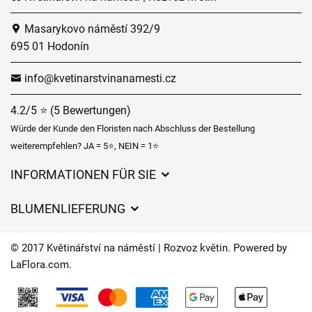
Masarykovo náměstí 392/9
695 01 Hodonín
info@kvetinarstvinanamesti.cz
4.2/5 ⭐ (5 Bewertungen)
Würde der Kunde den Floristen nach Abschluss der Bestellung
weiterempfehlen? JA = 5⭐, NEIN = 1⭐
INFORMATIONEN FÜR SIE
Geschäftsbedingungen
BLUMENLIEFERUNG
Datenschutz
Liefergebühren
Lieferzeiten für Blumen – Übersicht der Möglichkeiten
© 2017 Květinářství na náměstí | Rozvoz květin. Powered by
Wohin wir Blumen liefern
LaFlora.com
.
Cookies
Kontakt