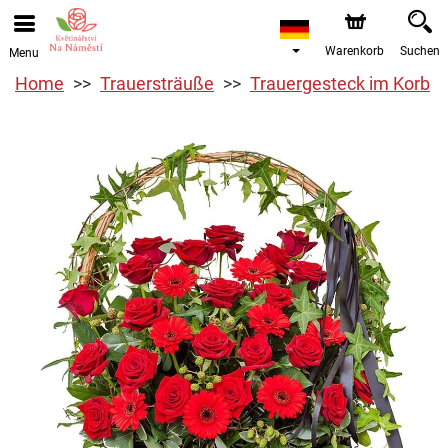
Warenkorb
Suchen
Menu
Home
Trauersträuße
Trauergesteck im Korb