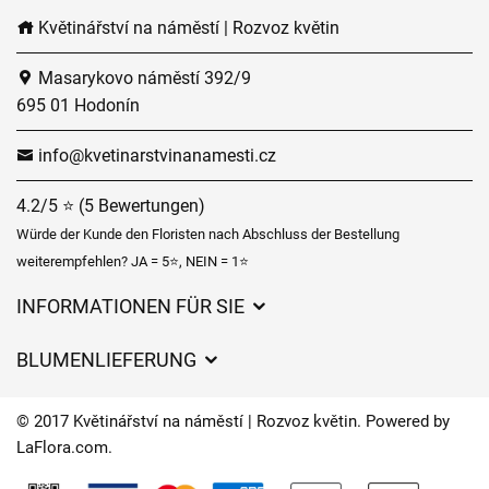
Květinářství na náměstí | Rozvoz květin
Masarykovo náměstí 392/9
695 01 Hodonín
info@kvetinarstvinanamesti.cz
4.2/5 ⭐ (5 Bewertungen)
Würde der Kunde den Floristen nach Abschluss der Bestellung
weiterempfehlen? JA = 5⭐, NEIN = 1⭐
INFORMATIONEN FÜR SIE
Geschäftsbedingungen
BLUMENLIEFERUNG
Datenschutz
Liefergebühren
Lieferzeiten für Blumen – Übersicht der Möglichkeiten
© 2017 Květinářství na náměstí | Rozvoz květin. Powered by
Wohin wir Blumen liefern
LaFlora.com
.
Cookies