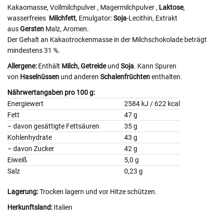
Kakaomasse, Vollmilchpulver
, Magermilchpulver
,
Laktose
,
wasserfreies
Milchfett
, Emulgator:
Soja
-Lecithin, Extrakt
aus
Gersten
Malz, Aromen.
Der Gehalt an Kakaotrockenmasse in der Milchschokolade beträgt
mindestens 31 %.
Allergene:
Enthält
Milch,
Getreide
und
Soja
. Kann Spuren
von
Haselnüssen
und anderen
Schalenfrüchten
enthalten.
Nährwertangaben pro 100 g:
Energiewert
2584 kJ / 622 kcal
Fett
47 g
– davon gesättigte Fettsäuren
35 g
Kohlenhydrate
43 g
– davon Zucker
42 g
Eiweiß
5,0 g
Salz
0,23 g
Lagerung:
Trocken lagern und vor Hitze schützen.
Herkunftsland:
Italien