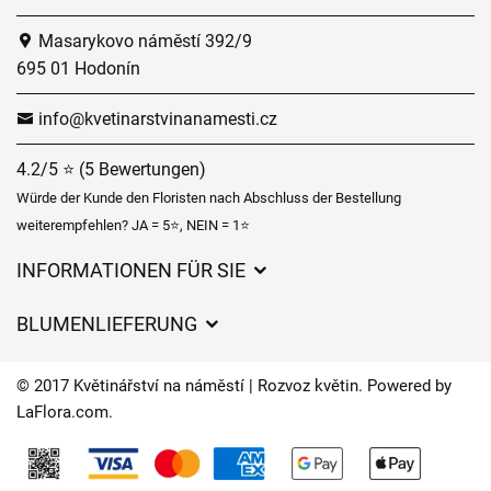
Masarykovo náměstí 392/9
695 01 Hodonín
info@kvetinarstvinanamesti.cz
4.2/5 ⭐ (5 Bewertungen)
Würde der Kunde den Floristen nach Abschluss der Bestellung
weiterempfehlen? JA = 5⭐, NEIN = 1⭐
INFORMATIONEN FÜR SIE
Geschäftsbedingungen
BLUMENLIEFERUNG
Datenschutz
Liefergebühren
Lieferzeiten für Blumen – Übersicht der Möglichkeiten
© 2017 Květinářství na náměstí | Rozvoz květin. Powered by
Wohin wir Blumen liefern
LaFlora.com
.
Cookies
Kontakt