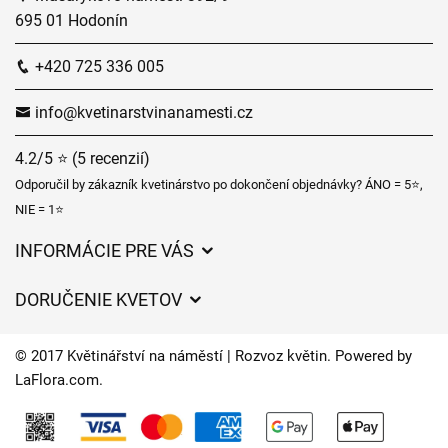
695 01 Hodonín
+420 725 336 005
info@kvetinarstvinanamesti.cz
4.2/5 ⭐ (5 recenzií)
Odporučil by zákazník kvetinárstvo po dokončení objednávky? ÁNO = 5⭐,
NIE = 1⭐
INFORMÁCIE PRE VÁS
Všeobecné obchodné podmienky
DORUČENIE KVETOV
Ochrana osobných údajov
Poplatky za doručenie
Časy doručenia kvetov – prehľad možností
© 2017 Květinářství na náměstí | Rozvoz květin. Powered by
Kam doručujeme kvety
LaFlora.com
.
Súbory cookie
Kontaktujte nás