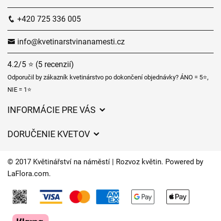
+420 725 336 005
info@kvetinarstvinanamesti.cz
4.2/5 ⭐ (5 recenzií)
Odporučil by zákazník kvetinárstvo po dokončení objednávky? ÁNO = 5⭐,
NIE = 1⭐
INFORMÁCIE PRE VÁS
Všeobecné obchodné podmienky
DORUČENIE KVETOV
Ochrana osobných údajov
Poplatky za doručenie
Časy doručenia kvetov – prehľad možností
© 2017 Květinářství na náměstí | Rozvoz květin. Powered by
Kam doručujeme kvety
LaFlora.com
.
Súbory cookie
Kontaktujte nás