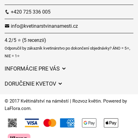
+420 725 336 005
info@kvetinarstvinanamesti.cz
4.2/5 ⭐ (5 recenzií)
Odporučil by zákazník kvetinárstvo po dokončení objednávky? ÁNO = 5⭐,
NIE = 1⭐
INFORMÁCIE PRE VÁS
Všeobecné obchodné podmienky
DORUČENIE KVETOV
Ochrana osobných údajov
Poplatky za doručenie
Časy doručenia kvetov – prehľad možností
© 2017 Květinářství na náměstí | Rozvoz květin. Powered by
Kam doručujeme kvety
LaFlora.com
.
Súbory cookie
Kontaktujte nás