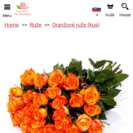
Košík
Hľadať
Menu
Home
Ruže
Oranžové ruže (kus)