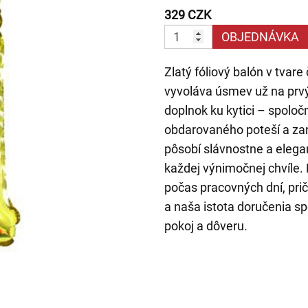
329 CZK
OBJEDNÁVKA
Zlatý fóliový balón v tvar
vyvoláva úsmev už na prvý
doplnok ku kytici – spoloč
obdarovaného poteší a za
pôsobí slávnostne a elega
každej výnimočnej chvíle.
počas pracovných dní, prič
a naša istota doručenia s
pokoj a dôveru.