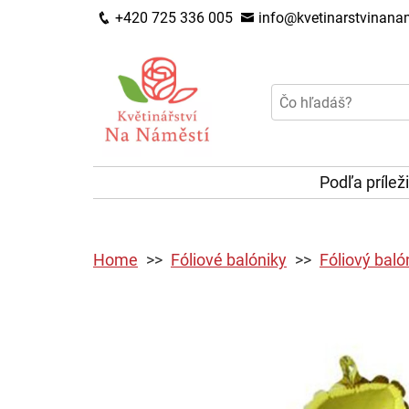
+420 725 336 005
info@kvetinarstvinanam
Podľa prílež
Home
Fóliové balóniky
Fóliový balón