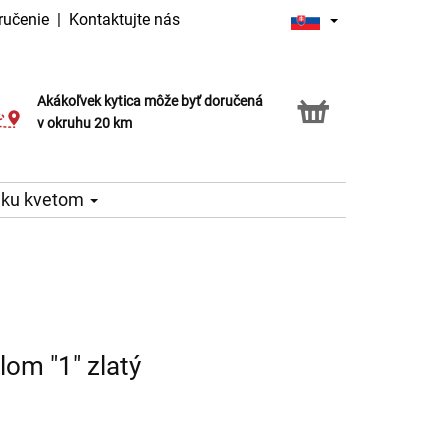
ručenie
|
Kontaktujte nás
Akákoľvek kytica môže byť doručená
Služba Click & Collect
v okruhu 20 km
 ku kvetom
lom "1" zlatý