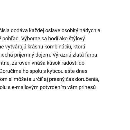
e čísla dodáva každej oslave osobitý nádych a
 pohľad. Výborne sa hodí ako štýlový
ne vytvárajú krásnu kombináciu, ktorá
nechá príjemný dojem. Výrazná zlatá farba
ntne, zároveň vnáša kúsok radosti do
 Doručíme ho spolu s kyticou ešte dnes
om si môžete určiť aj presný čas doručenia,
polu s e-mailovým potvrdením vám prinesú