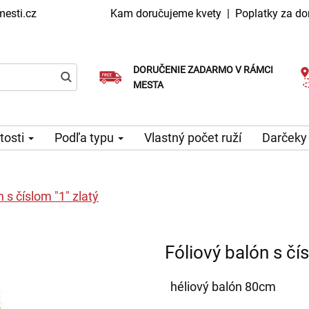
esti.cz
Kam doručujeme kvety
|
Poplatky za do
DORUČENIE ZADARMO V RÁMCI
Vyberte si dátum doručenia
Doručenie v ten istý deň k dispozícii
MESTA
itosti
Podľa typu
Vlastný počet ruží
Darčeky
 s číslom "1" zlatý
Fóliový balón s čís
héliový balón 80cm