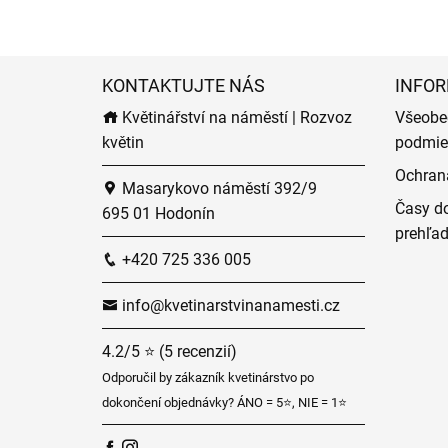
KONTAKTUJTE NÁS
INFOR
Květinářství na náměstí | Rozvoz
Všeobe
květin
podmie
Ochran
Masarykovo náměstí 392/9
Časy do
695 01 Hodonín
prehľa
+420 725 336 005
info@kvetinarstvinanamesti.cz
4.2/5 ⭐ (5 recenzií)
Odporučil by zákazník kvetinárstvo po
dokončení objednávky? ÁNO = 5⭐, NIE = 1⭐