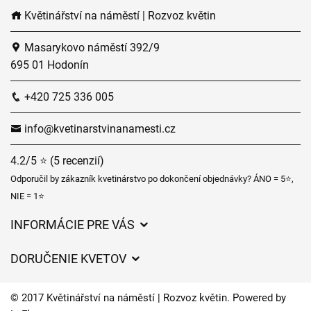
Květinářství na náměstí | Rozvoz květin
Masarykovo náměstí 392/9
695 01 Hodonín
+420 725 336 005
info@kvetinarstvinanamesti.cz
4.2/5 ⭐ (5 recenzií)
Odporučil by zákazník kvetinárstvo po dokončení objednávky? ÁNO = 5⭐,
NIE = 1⭐
INFORMÁCIE PRE VÁS
Všeobecné obchodné podmienky
DORUČENIE KVETOV
Ochrana osobných údajov
Poplatky za doručenie
Časy doručenia kvetov – prehľad možností
© 2017 Květinářství na náměstí | Rozvoz květin. Powered by
Kam doručujeme kvety