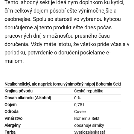
Tento lahodný sekt je ideálnym doplnkom ku kytici,
čím celkový dojem pôsobí ešte výnimočnejšie a
osobnejšie. Spolu so starostlivo vybranou kyticou
doručujeme aj tento produkt ešte dnes počas
pracovných dní, s možnosťou presného času
doručenia. Vždy máte istotu, že všetko príde včas a v
poriadku, potvrdenie o doručení posielame e-
mailom.
Nealkoholický, ale napriek tomu výnimočný nápoj Bohemia Sekt
Krajina pôvodu
Česká republika
Obsah alkoholu (Alkohol)
0 %
Objem
0,75 l
Odroda
Cuvée
Vinárstvo
Bohemia Sekt
Alergény
obsahuje sírniky
Farba
Svetlozelenkastá