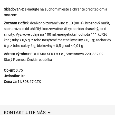
Skladovanie:
skladujte na suchom mieste a chráňte pred teplom a
mrazom.
Zoznam zložiek:
dealkoholizované víno z EÚ (80 %), hroznový mušt,
sacharóza, oxid uhličitý, konzervačné látky: sorbán draselný, oxid
siričitý. Výživové údaje na 100 ml: energetická hodnota 111 kJ/26
kcal; tuky < 0,5 g, z toho nasýtené mastné kyseliny < 0,1 g; sacharidy
6 g, z toho cukry 6 g; bielkoviny < 0,5 g; soľ < 0,01 g
Adresa výrobcu:
BOHEMIA SEKT s.r.o., Smetanova 220, 332 02
Starý Plzenec, Česká republika
Objem:
0.75
Jednotka:
litr
Cena za 1 l:
398,67 CZK
KONTAKTUJTE NÁS