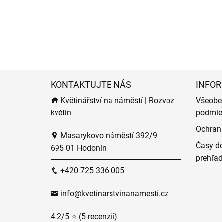
KONTAKTUJTE NÁS
INFOR
Květinářství na náměstí | Rozvoz
Všeobe
květin
podmie
Ochran
Masarykovo náměstí 392/9
Časy do
695 01 Hodonín
prehľa
+420 725 336 005
info@kvetinarstvinanamesti.cz
4.2/5 ⭐ (5 recenzií)