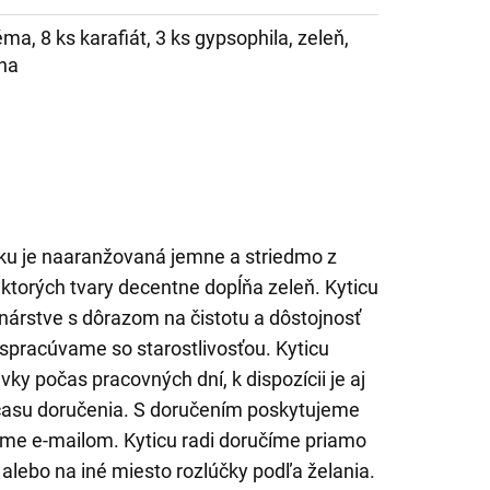
ma, 8 ks karafiát, 3 ks gypsophila, zeleň,
ha
ku je naaranžovaná jemne a striedmo z
 ktorých tvary decentne dopĺňa zeleň. Kyticu
árstve s dôrazom na čistotu a dôstojnosť
 spracúvame so starostlivosťou. Kyticu
y počas pracovných dní, k dispozícii je aj
asu doručenia. S doručením poskytujeme
lame e-mailom. Kyticu radi doručíme priamo
 alebo na iné miesto rozlúčky podľa želania.