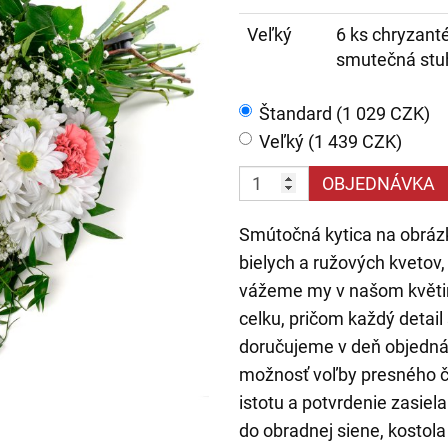
Veľký
6 ks chryzanté
smutečná stu
Štandard (1 029 CZK)
Veľký (1 439 CZK)
OBJEDNÁVKA
Smútočná kytica na obráz
bielych a ružových kvetov,
vážeme my v našom květin
celku, pričom každý detail
doručujeme v deň objednávk
možnosť voľby presného č
istotu a potvrdenie zasie
do obradnej siene, kostola