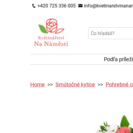
+420 725 336 005
info@kvetinarstvinanam
Podľa prílež
Home
Smútočné kytice
Pohrebné c