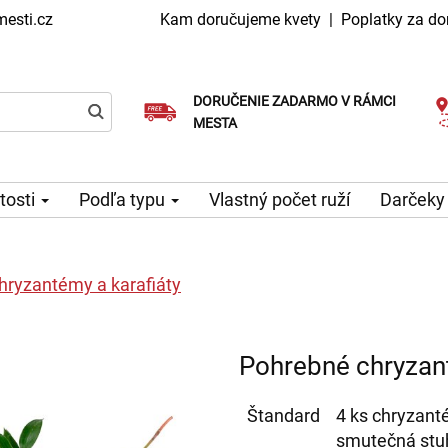
esti.cz
Kam doručujeme kvety
|
Poplatky za do
DORUČENIE ZADARMO V RÁMCI
Vyberte si dátum doručenia
Doručenie v ten istý deň k dispozícii
MESTA
itosti
Podľa typu
Vlastný počet ruží
Darčeky
hryzantémy a karafiáty
Pohrebné chryzant
Štandard
4 ks chryzanté
smutečná stu