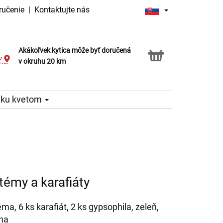
ručenie
|
Kontaktujte nás
Akákoľvek kytica môže byť doručená
Služba Click & Collect
v okruhu 20 km
 ku kvetom
émy a karafiáty
ma, 6 ks karafiát, 2 ks gypsophila, zeleň,
ha