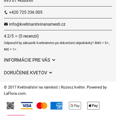
695 01 Hodonín
+420 725 336 005
info@kvetinarstvinanamesti.cz
4.2/5 ⭐ (5 recenzií)
Odporučil by zákazník kvetinárstvo po dokončení objednávky? ÁNO = 5⭐,
NIE = 1⭐
INFORMÁCIE PRE VÁS
Všeobecné obchodné podmienky
DORUČENIE KVETOV
Ochrana osobných údajov
Poplatky za doručenie
Časy doručenia kvetov – prehľad možností
© 2017 Květinářství na náměstí | Rozvoz květin. Powered by
Kam doručujeme kvety
LaFlora.com
.
Súbory cookie
Kontaktujte nás