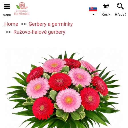
Košík
Hľadať
Menu
Home
Gerbery a germínky
Ružovo-fialové gerbery